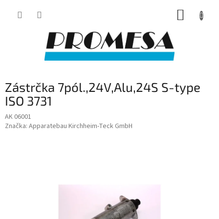
Přejít
NÁKUP
na
obsah
KOŠÍK
Zástrčka 7pól.,24V,Alu,24S S-type
ISO 3731
AK 06001
Značka:
Apparatebau Kirchheim-Teck GmbH