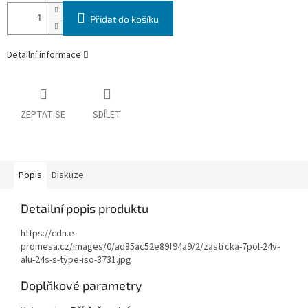
Přidat do košíku
Detailní informace
ZEPTAT SE
SDÍLET
Popis
Diskuze
Detailní popis produktu
https://cdn.e-
promesa.cz/images/0/ad85ac52e89f94a9/2/zastrcka-7pol-24v-
alu-24s-s-type-iso-3731.jpg
Doplňkové parametry