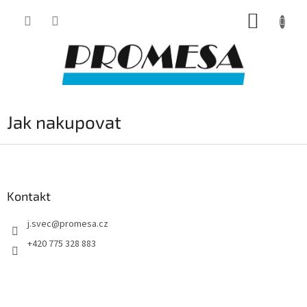
Přejít
NÁKUP
na
obsah
KOŠÍK
Jak nakupovat
Z
á
p
a
Kontakt
t
j.svec
@
promesa.cz
í
+420 775 328 883