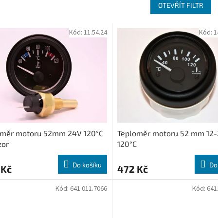
OTEVŘÍT FILTR
Kód:
11.54.24
Kód:
1
oměr motoru 52mm 24V 120°C
Teploměr motoru 52 mm 12
zor
120°C
Do košíku
Do
 Kč
472 Kč
Kód:
641.011.7066
Kód:
641