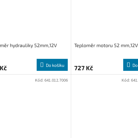
oměr hydrauliky 52mm,12V
Teploměr motoru 52 mm,12V
Do košíku
Do
 Kč
727 Kč
Kód:
641.012.7006
Kód:
641