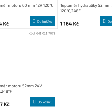
oměr motoru 60 mm 12V 120°C
Teploměr hydrauliky 52 mm
120°C,248F
Do košíku
Do
4 Kč
1 164 Kč
Kód:
641.011.7073
oměr motoru 52mm 24V
,248°F
Do košíku
7 Kč