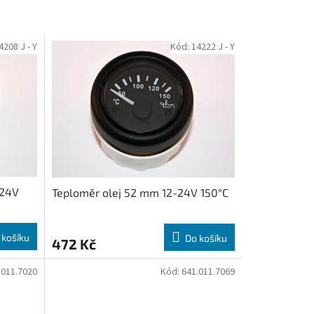
4208 J - Y
Kód:
14222 J - Y
-24V
Teploměr olej 52 mm 12-24V 150°C
 košíku
Do košíku
472 Kč
.011.7020
Kód:
641.011.7069