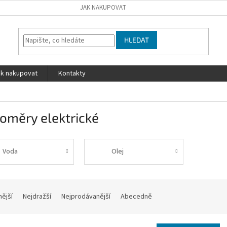
JAK NAKUPOVAT
HLEDAT
ak nakupovat
Kontakty
oměry elektrické
Voda
Olej
nější
Nejdražší
Nejprodávanější
Abecedně