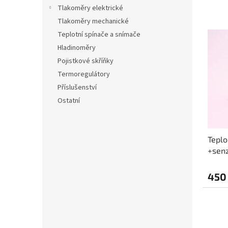
n
n
Tlakoměry elektrické
í
e
Tlakoměry mechanické
p
l
V
r
Teplotní spínače a snímače
ý
o
Hladinoměry
p
d
Pojistkové skříňky
i
u
s
Termoregulátory
k
p
Příslušenství
t
r
Ostatní
ů
o
d
u
Tepl
k
+sen
t
ů
450