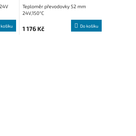
,24V
Teploměr převodovky 52 mm
24V,150°C
 košíku
Do košíku
1 176 Kč