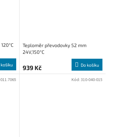
 120°C
Teploměr převodovky 52 mm
24V,150°C
 košíku
Do košíku
939 Kč
.011.7065
Kód:
310-040-015