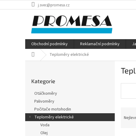
Přejít
j.svec@promesa.cz
na
obsah
Obchodní podmínky
Reklamační podmínky
J
Domů
Teploměry elektrické
P
Tepl
o
Přeskočit
s
Kategorie
kategorie
t
r
Otáčkoměry
a
Palivoměry
n
Počitače motohodin
Ř
n
a
í
Teploměry elektrické
Nejlev
z
p
Voda
e
a
Olej