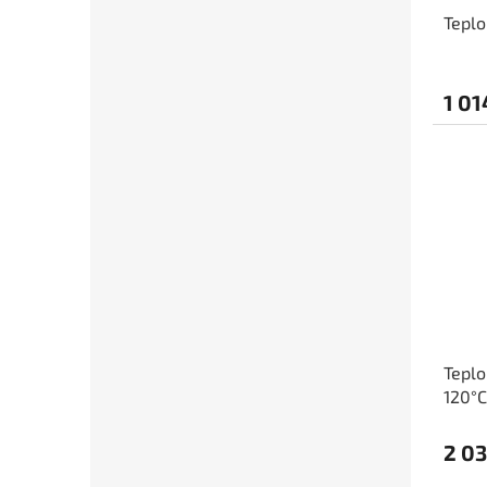
Tepl
1 01
Tepl
120°C
2 03