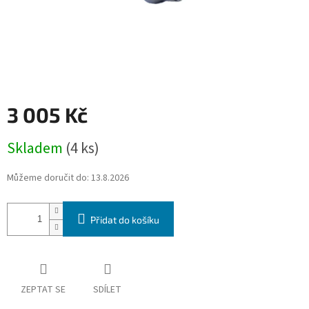
3 005 Kč
Měrná
Skladem
(4 ks)
cena:
Můžeme doručit do:
13.8.2026
Přidat do košíku
ZEPTAT SE
SDÍLET