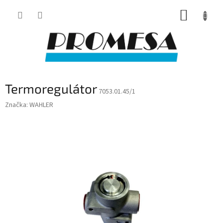
Přejít
NÁKUP
na
obsah
KOŠÍK
Termoregulátor
7053.01.45/1
Značka:
WAHLER