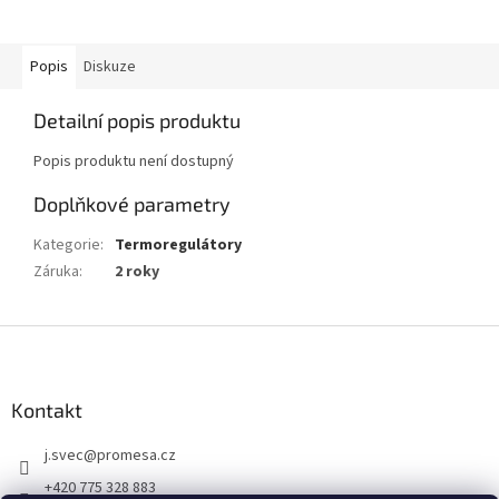
Popis
Diskuze
Detailní popis produktu
Popis produktu není dostupný
Doplňkové parametry
Kategorie
:
Termoregulátory
Záruka
:
2 roky
Z
á
p
a
Kontakt
t
j.svec
@
promesa.cz
í
+420 775 328 883