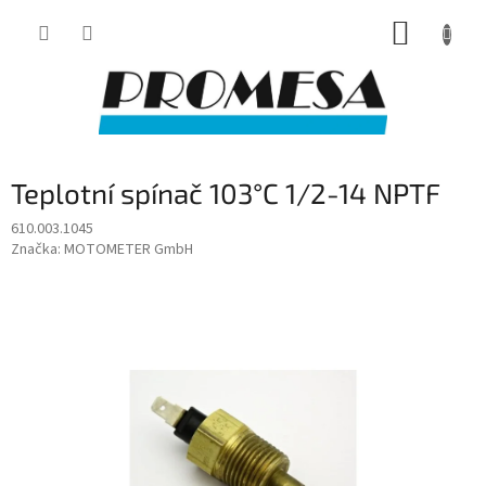
Přejít
NÁKUP
na
obsah
KOŠÍK
Teplotní spínač 103°C 1/2-14 NPTF
610.003.1045
Značka:
MOTOMETER GmbH