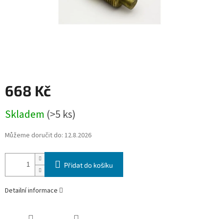
668 Kč
Měrná
Skladem
(>5 ks)
cena:
Můžeme doručit do:
12.8.2026
Přidat do košíku
Detailní informace