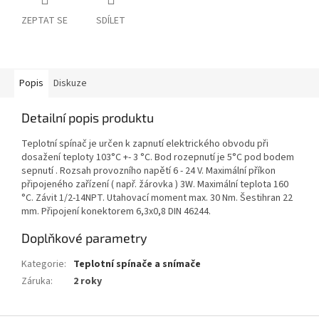
ZEPTAT SE
SDÍLET
Popis
Diskuze
Detailní popis produktu
Teplotní spínač je určen k zapnutí elektrického obvodu při
dosažení teploty 103°C +- 3 °C. Bod rozepnutí je 5°C pod bodem
sepnutí . Rozsah provozního napětí 6 - 24 V. Maximální příkon
připojeného zařízení ( např. žárovka ) 3W. Maximální teplota 160
°C. Závit 1/2-14NPT. Utahovací moment max. 30 Nm. Šestihran 22
mm. Připojení konektorem 6,3x0,8 DIN 46244.
Doplňkové parametry
Kategorie
:
Teplotní spínače a snímače
Záruka
:
2 roky